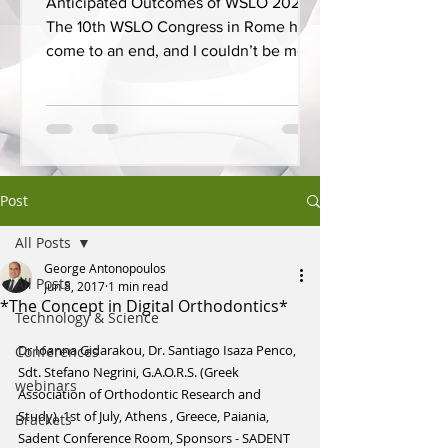
Anticipated Outcomes of WSLO 2025
The 10th WSLO Congress in Rome has
come to an end, and I couldn’t be more
proud to have presented on...
Post
All Posts
George Antonopoulos
All Posts
Jun 8, 2017
1 min read
*The Concept in Digital Orthodontics*
Technology & Science
Dr Ioanna Gidarakou, Dr. Santiago Isaza Penco, 
Conferences
Sdt. Stefano Negrini, G.A.O.R.S. (Greek 
webinars
Association of Orthodontic Research and 
Study), 1st of July, Athens , Greece, Paiania, 
Brackets
Sadent Conference Room, Sponsors - SADENT 