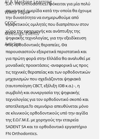
ΑΙ & Machine Learning
S.A. - FN Orthodontics.Πρόκειται για μία πολύ 
σημαντική ημερίδα κατά την οποία θα έχουμε 
White Paper
την δυνατότητα να ενημερωθούμε από 
CCOC
εξαιρετικούς ομιλητές που διαπρέπουν στον 
χώρο της εφαρμογής και ανάπτυξης της 
Meetings-Events
ψηφιακής τεχνολογίας, για την εξειδίκευση 
Articles
στις ορθοδοντικές θεραπείες. Θα 
παρουσιαστούν εξαιρετικά περιστατικά και 
για πρώτη φορά στην Ελλάδα θα αναλυθεί με 
μοναδικές προεκτάσεις -αναφορικά ως προς 
τις τεχνικές θεραπείας και των ορθοδοντικών 
μηχανισμών που σχεδιάζονται ψηφιακά 
(ταυτοποίηση CBCT, εξέλιξη IDB κ.α.) -, η 
συμβολή και συνεργασία της ψηφιακής 
τεχνολογίας για τον ορθοδοντικό σκοπό και 
αποτέλεσμα.Το σεμινάριο απευθύνεται μόνο 
σε κλινικούς ορθοδοντικούς υπό την αιγίδα 
της Ε.Ο.Γ.Μ.Ε. με χορηγούς την εταιρεία 
SADENT SA και το ορθοδοντικό εργαστήριο 
FN Orthodontics.