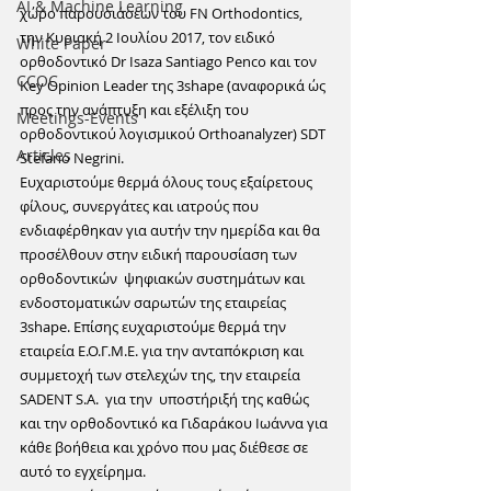
ΑΙ & Machine Learning
χώρο παρουσιάσεων του FN Orthodontics, 
την Κυριακή 2 Ιουλίου 2017, τον ειδικό 
White Paper
ορθοδοντικό Dr Isaza Santiago Penco και τον 
CCOC
Key Opinion Leader της 3shape (αναφορικά ώς 
προς την ανάπτυξη και εξέλιξη του 
Meetings-Events
ορθοδοντικού λογισμικού Orthoanalyzer) SDT 
Articles
Stefano Negrini.
Ευχαριστούμε θερμά όλους τους εξαίρετους 
φίλους, συνεργάτες και ιατρούς που 
ενδιαφέρθηκαν για αυτήν την ημερίδα και θα 
προσέλθουν στην ειδική παρουσίαση των 
ορθοδοντικών  ψηφιακών συστημάτων και 
ενδοστοματικών σαρωτών της εταιρείας 
3shape. Επίσης ευχαριστούμε θερμά την 
εταιρεία Ε.Ο.Γ.Μ.Ε. για την ανταπόκριση και 
συμμετοχή των στελεχών της, την εταιρεία 
SADENT S.A.  για την  υποστήριξή της καθώς 
και την ορθοδοντικό κα Γιδαράκου Ιωάννα για 
κάθε βοήθεια και χρόνο που μας διέθεσε σε 
αυτό το εγχείρημα.