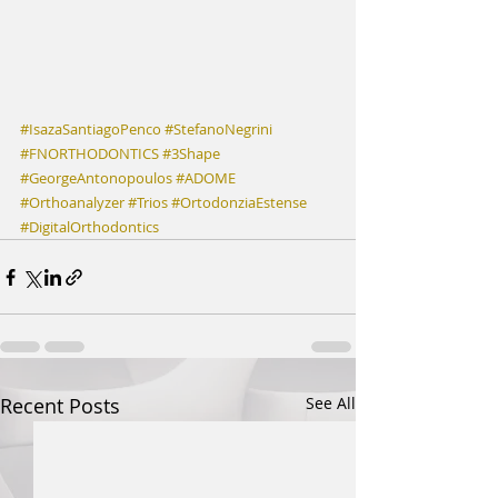
#IsazaSantiagoPenco
#StefanoNegrini
#FNORTHODONTICS
#3Shape
#GeorgeAntonopoulos
#ADOME
#Orthoanalyzer
#Trios
#OrtodonziaEstense
#DigitalOrthodontics
Recent Posts
See All