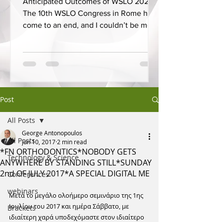
Anticipated Outcomes of WSLO 2025
The 10th WSLO Congress in Rome has
come to an end, and I couldn’t be more
proud to have presented on...
Post
All Posts
George Antonopoulos
All Posts
Jun 10, 2017
2 min read
*FN ORTHODONTICS*NOBODY GETS
Technology & Science
ANYWHERE BY STANDING STILL*SUNDAY
2nd OF JULY 2017*A SPECIAL DIGITAL ME
Conferences
webinars
Μετά το μεγάλο ολοήμερο σεμινάριο της 1ης 
Ιουλίου του 2017 και ημέρα Σάββατο, με 
Brackets
ιδιαίτερη χαρά υποδεχόμαστε στον ιδιαίτερο 